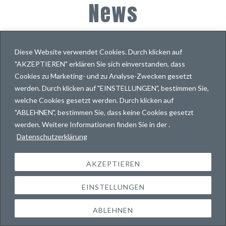
News
oder Ihre Mitteilung.
Diese Website verwendet Cookies. Durch klicken auf
"AKZEPTIEREN" erklären Sie sich einverstanden, dass
Ihre Leslie Brenner
Cookies zu Marketing- und zu Analyse-Zwecken gesetzt
werden. Durch klicken auf "EINSTELLUNGEN", bestimmen Sie,
welche Cookies gesetzt werden. Durch klicken auf
"ABLEHNEN", bestimmen Sie, dass keine Cookies gesetzt
News.
werden. Weitere Informationen finden Sie in der .
Journey.
Datenschutzerklärung
Impressum & Datenschutz
AKZEPTIEREN
© 2017-2026
Leslie Brenner
· Copyright reserved
· Posty Child &
EINSTELLUNGEN
Elementor
· Designed & developed by
Leslie Brenner
.
ABLEHNEN