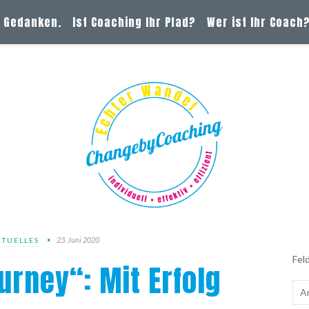
& Gedanken.
Ist Coaching Ihr Pfad?
Wer ist Ihr Coach
23. Juni 2020
KTUELLES
Feld
rney“: Mit Erfolg