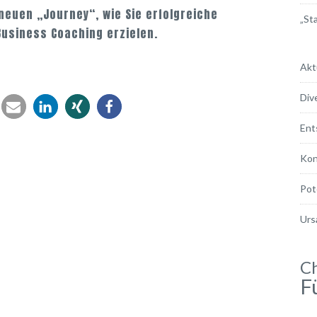
neuen „Journey“, wie Sie erfolgreiche
„Sta
usiness Coaching erzielen.
Akt
Div
Ent
Kon
Pot
Urs
C
F