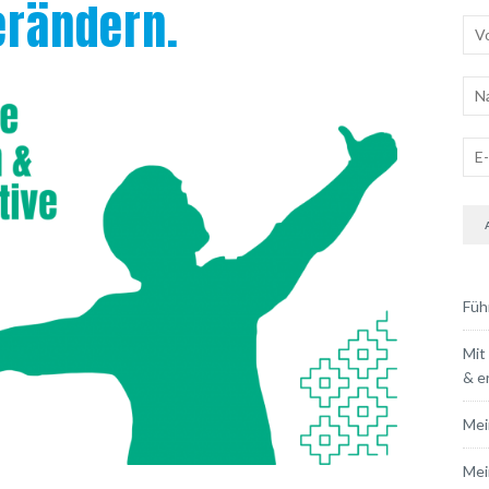
erändern.
Füh
Mit
& e
Mei
Mei