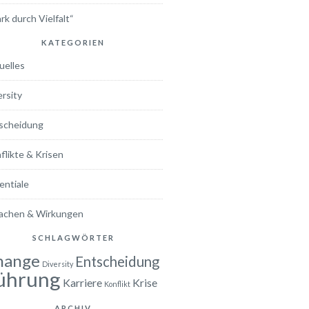
rk durch Vielfalt“
KATEGORIEN
uelles
ersity
scheidung
flikte & Krisen
entiale
achen & Wirkungen
SCHLAGWÖRTER
hange
Entscheidung
Diversity
ührung
Karriere
Krise
Konflikt
ARCHIV