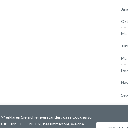
Jan
Okt
Mai
Jun
Mär
Dez
Nov
Sep
s.
Journey.
Impressum &
Datenschutz
 erklären Sie sich einverstanden, dass Cookies zu
n auf "EINSTELLUNGEN", bestimmen Sie, welche