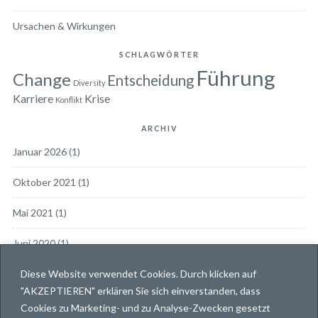
Ursachen & Wirkungen
SCHLAGWÖRTER
Führung
Change
Entscheidung
Diversity
Karriere
Krise
Konflikt
ARCHIV
Januar 2026
(1)
Oktober 2021
(1)
Mai 2021
(1)
Juni 2020
(1)
Diese Website verwendet Cookies. Durch klicken auf
März 2019
(1)
"AKZEPTIEREN" erklären Sie sich einverstanden, dass
Dezember 2018
(1)
Cookies zu Marketing- und zu Analyse-Zwecken gesetzt