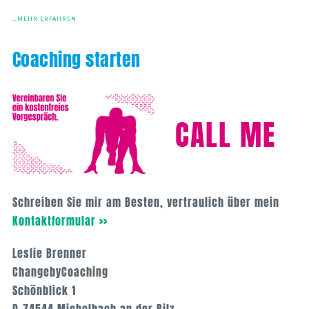
…MEHR ERFAHREN
Coaching starten
CALL ME
Schreiben Sie mir am Besten, vertraulich über mein
Kontaktformular >>
Leslie Brenner
ChangebyCoaching
Schönblick 1
D-74544 Michelbach an der Bilz