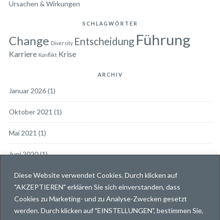
Ursachen & Wirkungen
SCHLAGWÖRTER
Führung
Change
Entscheidung
Diversity
Karriere
Krise
Konflikt
ARCHIV
Januar 2026
(1)
Oktober 2021
(1)
Mai 2021
(1)
Juni 2020
(1)
Diese Website verwendet Cookies. Durch klicken auf
März 2019
(1)
"AKZEPTIEREN" erklären Sie sich einverstanden, dass
Dezember 2018
(1)
Cookies zu Marketing- und zu Analyse-Zwecken gesetzt
werden. Durch klicken auf "EINSTELLUNGEN", bestimmen Sie,
November 2018
(2)