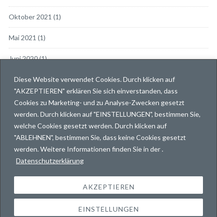
Oktober 2021
(1)
Mai 2021
(1)
Juni 2020
(1)
Diese Website verwendet Cookies. Durch klicken auf
März 2019
(1)
"AKZEPTIEREN" erklären Sie sich einverstanden, dass
Dezember 2018
(1)
Cookies zu Marketing- und zu Analyse-Zwecken gesetzt
werden. Durch klicken auf "EINSTELLUNGEN", bestimmen Sie,
November 2018
(2)
welche Cookies gesetzt werden. Durch klicken auf
"ABLEHNEN", bestimmen Sie, dass keine Cookies gesetzt
September 2017
(1)
werden. Weitere Informationen finden Sie in der .
News.
Datenschutzerklärung
Journey.
AKZEPTIEREN
Impressum & Datenschutz
EINSTELLUNGEN