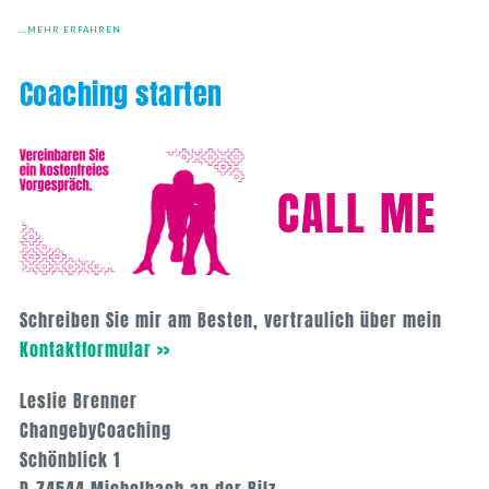
…MEHR ERFAHREN
Coaching starten
CALL ME
Schreiben Sie mir am Besten, vertraulich über mein
Kontaktformular >>
Leslie Brenner
ChangebyCoaching
Schönblick 1
D-74544 Michelbach an der Bilz